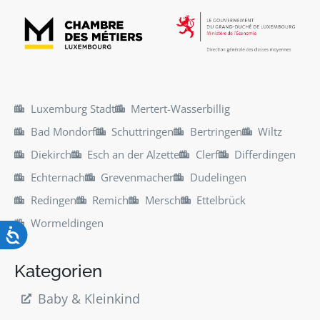
Luxemburg Stadt
Mertert-Wasserbillig
Bad Mondorf
Schuttringen
Bertringen
Wiltz
Diekirch
Esch an der Alzette
Clerf
Differdingen
Echternach
Grevenmacher
Dudelingen
Redingen
Remich
Mersch
Ettelbrück
Wormeldingen
Kategorien
Baby & Kleinkind