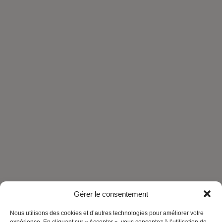
L’IA au service des commerçants :
une révolution à portée de clic
L’intelligence artificielle n’est plus réservée aux géants de la
tech. Elle devient un outil accessible, simple à utiliser
Gérer le consentement
Nous utilisons des cookies et d’autres technologies pour améliorer votre