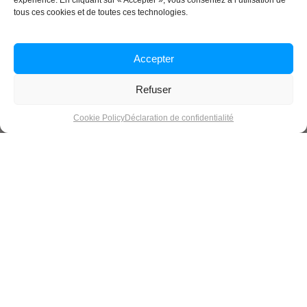
expérience. En cliquant sur « Accepter », vous consentez à l’utilisation de
tous ces cookies et de toutes ces technologies.
Accepter
Refuser
Cookie Policy
Déclaration de confidentialité
Bien préparer son jardin pour un
printemps fleuri
Le printemps est là, la nature s’épanouit… et c’est le moment
idéal pour se reconnecter à son jardin.