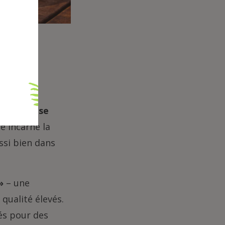
s des
mbourgeoise
e incarne la
ssi bien dans
»
– une
qualité élevés.
és pour des