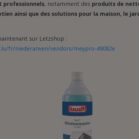
t professionnels
, notamment des
produits de nett
tien ainsi que des solutions pour la maison, le jard
aintenant sur Letzshop :
p.lu/fr/niederanven/vendors/meypro-49082e
1 l Buz®
WindowMASTER