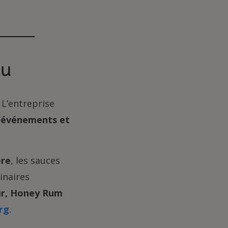
du
 L’entreprise
’événements et
ère
, les sauces
inaires
ur, Honey Rum
rg
.