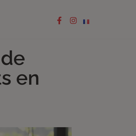
 de
s en