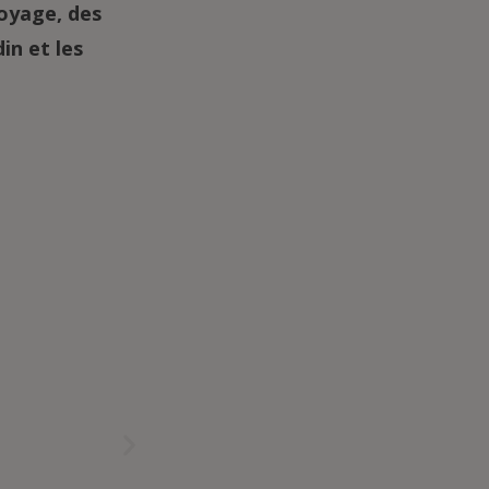
oyage, des
in et les
100 ml
Pets De