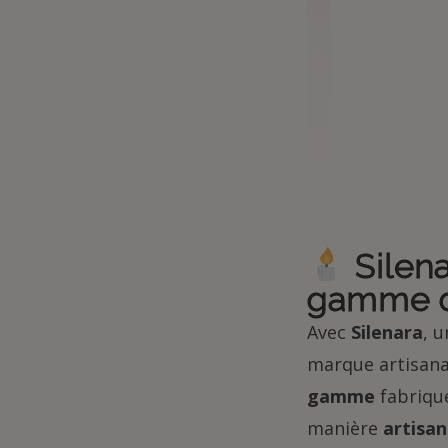
Silena
gamme 
Avec
Silenara
, 
marque artisan
gamme
fabriqué
manière
artisan