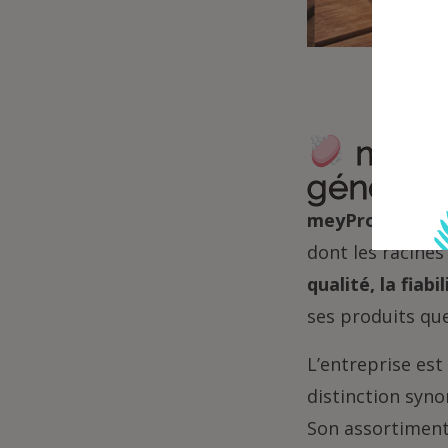
meyPro
générati
meyPro
, basé 
dont les racines
qualité, la fiabi
ses produits que
L’entreprise est 
distinction syno
Son assortiment