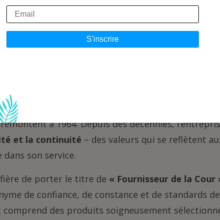
 – Qualité et service depui
ons
à Senningerberg, est une
entreprise familiale luxe
 remontent à 1964. Depuis des décennies, l’entrepris
lité et la continuité
– des valeurs qui se reflètent au
 dans son service.
fière de porter le titre de
« Fournisseur de la Cour 
nyme de confiance, de constance et de standards de 
 comprend des produits soigneusement sélectionn