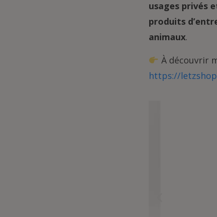
usages privés e
produits d’entre
animaux
.
À découvrir m
https://letzsho
 (QB12-
NS35)