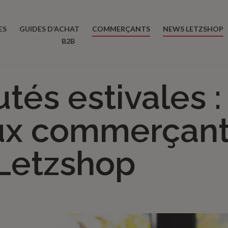
ES
GUIDES D’ACHAT
COMMERÇANTS
NEWS LETZSHOP
B2B
és estivales :
x commerçant
 Letzshop