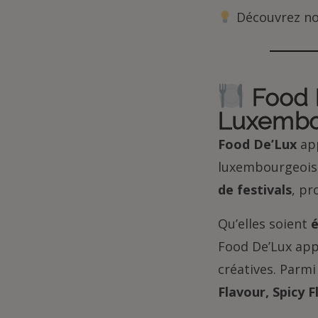
Découvrez no
Food D
Luxemb
Food De’Lux
app
luxembourgeoise
de festivals
, pr
Qu’elles soient
é
Food De’Lux appo
créatives. Parm
Flavour, Spicy F