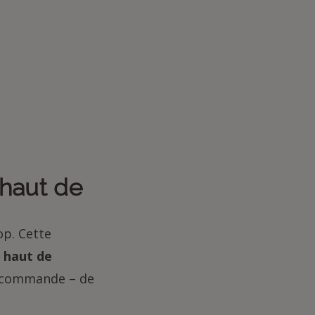
 haut de
op. Cette
r haut de
r commande – de