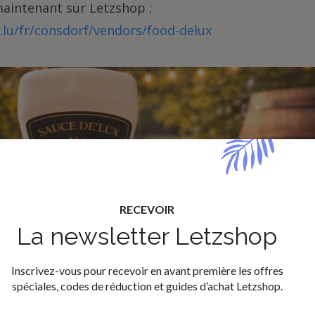
aintenant sur Letzshop :
p.lu/fr/consdorf/vendors/food-delux
Honey Rum Flavour
RECEVOIR
La newsletter Letzshop
Vers le produit
Inscrivez-vous pour recevoir en avant première les offres
spéciales, codes de réduction et guides d’achat Letzshop.