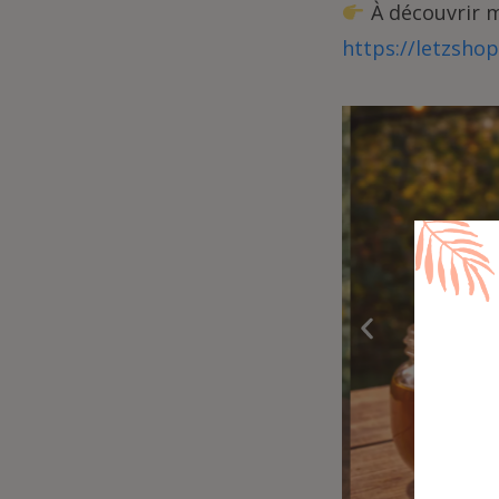
À découvrir m
https://letzsho
avour