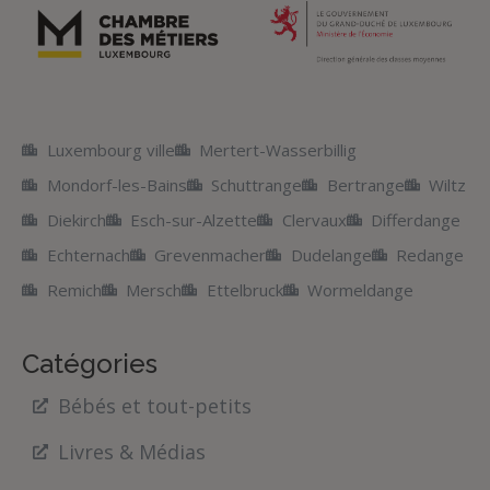
Luxembourg ville
Mertert-Wasserbillig
Mondorf-les-Bains
Schuttrange
Bertrange
Wiltz
Diekirch
Esch-sur-Alzette
Clervaux
Differdange
Echternach
Grevenmacher
Dudelange
Redange
Remich
Mersch
Ettelbruck
Wormeldange
Catégories
Bébés et tout-petits
Livres & Médias