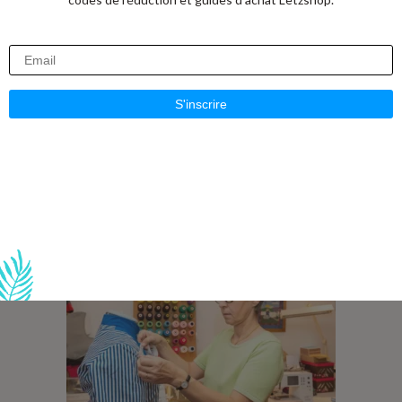
• idées de costumes créatives
• accessoires originaux
• compléments rapides pour votre tenue
Unicorner Concept Store