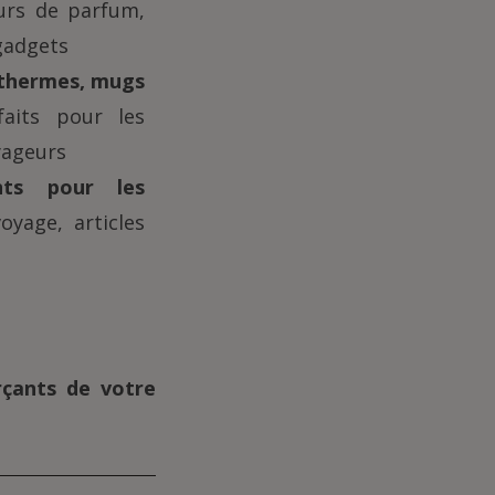
urs de parfum,
 gadgets
sothermes, mugs
aits pour les
yageurs
ants pour les
oyage, articles
çants de votre