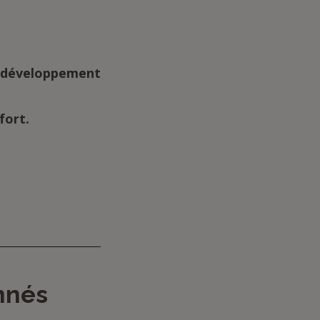
le développement
fort.
onnés