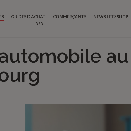
ES
GUIDES D’ACHAT
COMMERÇANTS
NEWS LETZSHOP
B2B
 automobile au
ourg