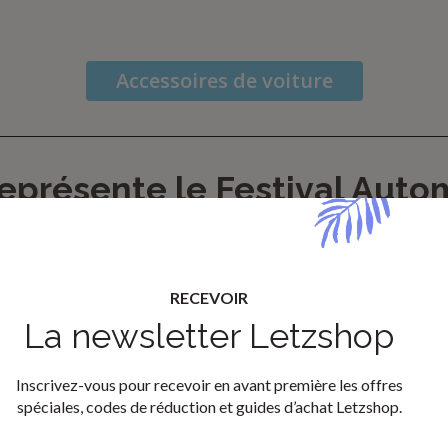
Accessoires de voiture
eprésente le Festival Auto
mbourg
uto est un rendez-vous incontournable au Luxe
RECEVOIR
deale Moment pour penser à une nouvelle voiture.
La newsletter Letzshop
l donne un vrai coup de boost au marché automobi
Inscrivez-vous pour recevoir en avant première les offres
et apporte une dynamique positive en début d’année
spéciales, codes de réduction et guides d’achat Letzshop.
s seulement une question de bonnes affaires : le Fes