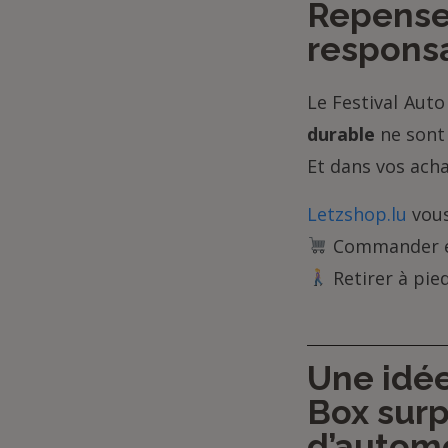
Repenser
responsa
Le Festival Auto
durable
ne sont 
Et dans vos acha
Letzshop.lu
vous
Commander en 
Retirer à pied
Une idé
Box surp
d’autom