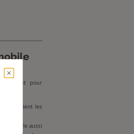
mobile
mbourg et pour
le, soutient les
.
tival parle aussi