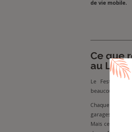
de vie mobile.
Ce que r
au Luxe
Le Festival A
beaucoup, der i
Chaque année, i
garages locaux 
Mais ce n’est pa