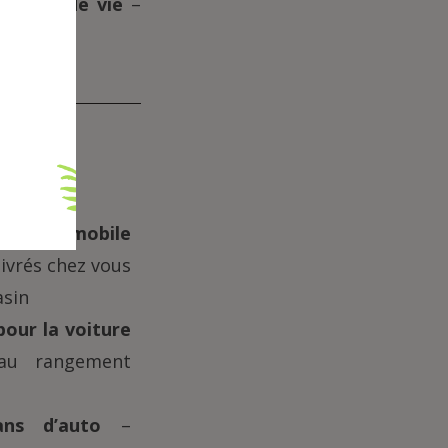
u mode de vie
–
ien automobile
livrés chez vous
asin
pour la voiture
 au rangement
ns d’auto
–