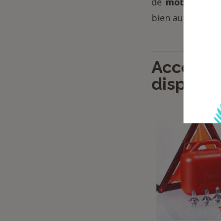
de
mobilité mo
bien au-delà de l
Accessoi
disponib