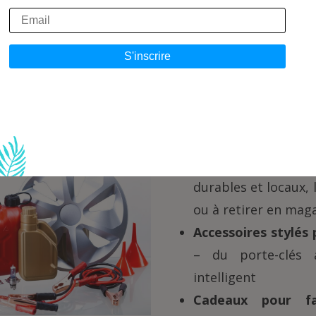
derne, de confort au quotidien et d’un nouvea
’achat d’un véhicule.
res, entretien & confort –
les localement et en ligne
Produits d’entret
durables et locaux, 
ou à retirer en mag
Accessoires stylés 
– du porte-clés
intelligent
Cadeaux pour fa