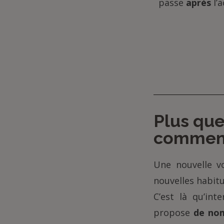
passe
après
l’a
Plus que
commenc
Une nouvelle v
nouvelles habit
C’est là qu’int
propose
de nom