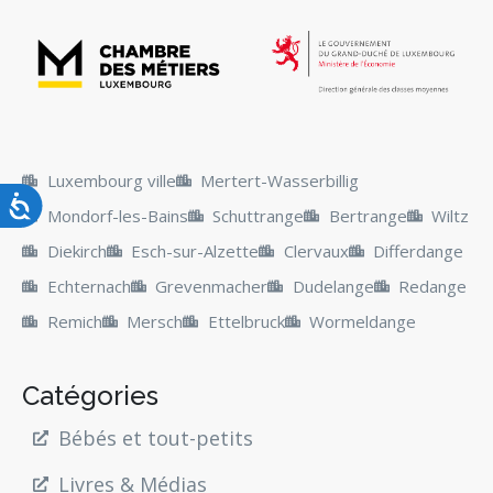
Luxembourg ville
Mertert-Wasserbillig
Mondorf-les-Bains
Schuttrange
Bertrange
Wiltz
Diekirch
Esch-sur-Alzette
Clervaux
Differdange
Echternach
Grevenmacher
Dudelange
Redange
Remich
Mersch
Ettelbruck
Wormeldange
Catégories
Bébés et tout-petits
Livres & Médias