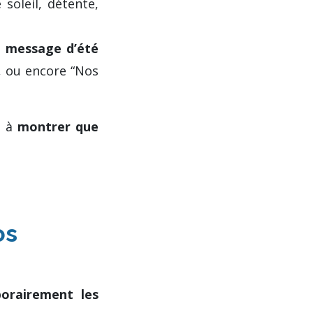
soleil, détente,
 message d’été
”, ou encore “Nos
t à
montrer que
os
orairement les