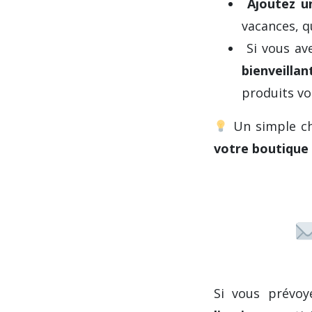
Ajoutez un
vacances, q
Si vous av
bienveillan
produits v
Un simple ch
votre boutique 
Si vous prévo