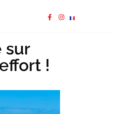
 sur
ffort !