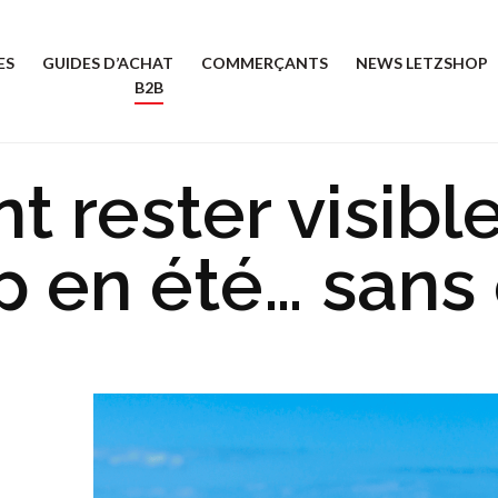
ES
GUIDES D’ACHAT
COMMERÇANTS
NEWS LETZSHOP
B2B
rester visible
 en été… sans e