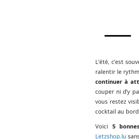
L’été, c’est sou
ralentir le ryth
continuer à at
couper ni d’y p
vous restez visi
cocktail au bord
Voici
5 bonnes
Letzshop.lu
sans