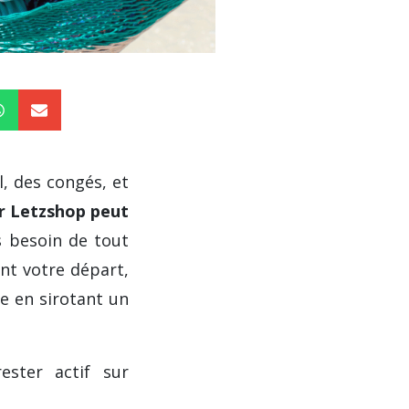
l, des congés, et
ur Letzshop peut
s besoin de tout
nt votre départ,
me en sirotant un
ster actif sur