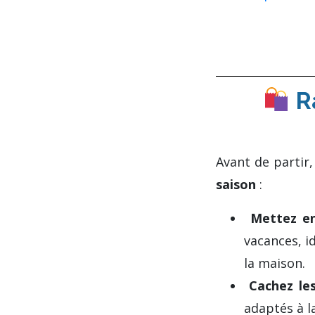
Ra
Avant de parti
saison
:
Mettez en
vacances, i
la maison.
Cachez le
adaptés à la