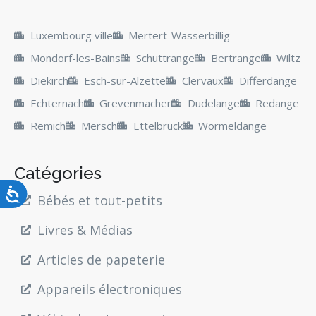
Luxembourg ville
Mertert-Wasserbillig
Mondorf-les-Bains
Schuttrange
Bertrange
Wiltz
Diekirch
Esch-sur-Alzette
Clervaux
Differdange
Echternach
Grevenmacher
Dudelange
Redange
Remich
Mersch
Ettelbruck
Wormeldange
Catégories
Bébés et tout-petits
Livres & Médias
Articles de papeterie
Appareils électroniques