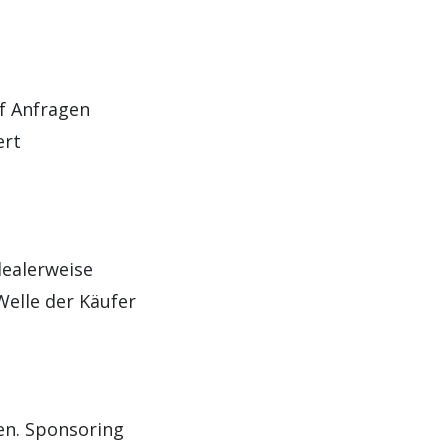
uf Anfragen
ert
dealerweise
Welle der Käufer
en. Sponsoring