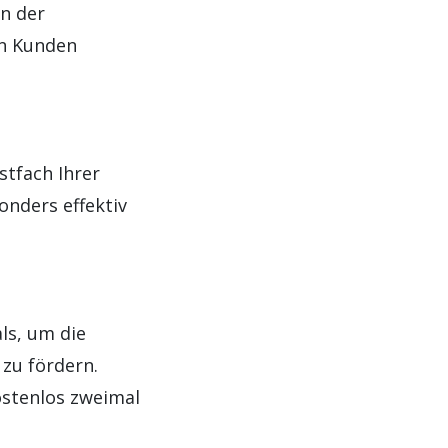
in der
en Kunden
stfach Ihrer
onders effektiv
ls, um die
 zu fördern.
ostenlos zweimal