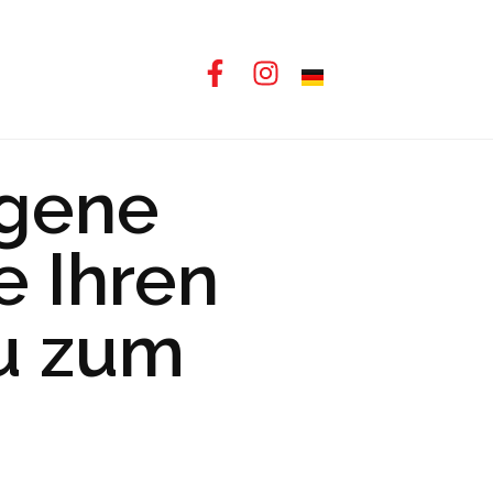
ngene
e Ihren
lu zum