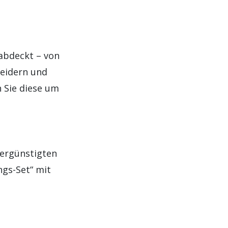
 abdeckt – von
leidern und
 Sie diese um
vergünstigten
ngs-Set“ mit