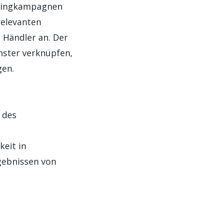
etingkampagnen
 relevanten
 Händler an. Der
ster verknüpfen,
gen.
 des
eit in
gebnissen von