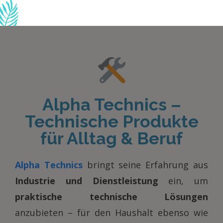
SR Dreams entdecken
Alpha Technics –
Technische Produkte
für Alltag & Beruf
Alpha Technics
bringt seine Erfahrung aus
Industrie und Dienstleistung
ein, um
praktische technische Lösungen
anzubieten – für den Haushalt ebenso wie