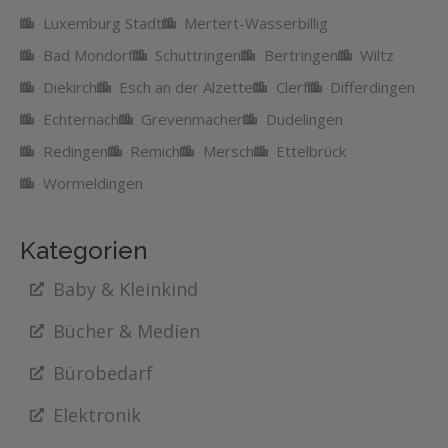
Luxemburg Stadt
Mertert-Wasserbillig
Bad Mondorf
Schuttringen
Bertringen
Wiltz
Diekirch
Esch an der Alzette
Clerf
Differdingen
Echternach
Grevenmacher
Dudelingen
Redingen
Remich
Mersch
Ettelbrück
Wormeldingen
Kategorien
Baby & Kleinkind
Bücher & Medien
Bürobedarf
Elektronik