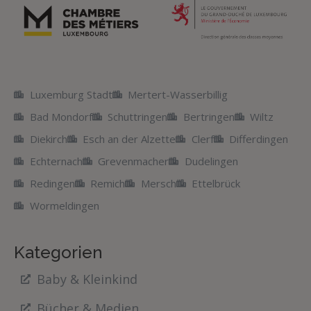
Luxemburg Stadt
Mertert-Wasserbillig
Bad Mondorf
Schuttringen
Bertringen
Wiltz
Diekirch
Esch an der Alzette
Clerf
Differdingen
Echternach
Grevenmacher
Dudelingen
Redingen
Remich
Mersch
Ettelbrück
Wormeldingen
Kategorien
Baby & Kleinkind
Bücher & Medien