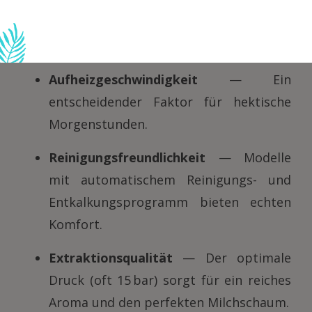
3. Wichtige
Auswahlkriterien
Aufheizgeschwindigkeit
— Ein
entscheidender Faktor für hektische
Morgenstunden.
Reinigungsfreundlichkeit
— Modelle
mit automatischem Reinigungs- und
Entkalkungsprogramm bieten echten
Komfort.
Extraktionsqualität
— Der optimale
Druck (oft 15 bar) sorgt für ein reiches
Aroma und den perfekten Milchschaum.