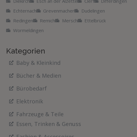
Diekirch
Esch an der Alzette
Clerf
Differdingen
Echternach
Grevenmacher
Dudelingen
Redingen
Remich
Mersch
Ettelbrück
Wormeldingen
Kategorien
Baby & Kleinkind
Bücher & Medien
Bürobedarf
Elektronik
Fahrzeuge & Teile
Essen, Trinken & Genuss
Fashion & Accessoires