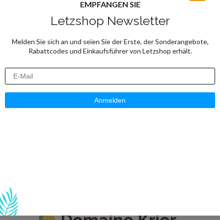
EMPFANGEN SIE
Säurestruktur und feine Textur machen
Letzshop Newsletter
ihn zu einem echten Genussrosé – sowohl
als Aperitif als auch als Essensbegleiter.
Melden Sie sich an und seien Sie der Erste, der Sonderangebote,
Rabattcodes und Einkaufsführer von Letzshop erhält.
Empfehlung zur Begleitung
: Tapas,
mediterrane Gerichte, feine Gemüsetartes
– oder einfach mit Freunden beim
Sonnenuntergang.
Entdecken