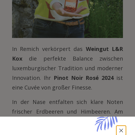
In Remich verkörpert das
Weingut L&R
Kox
die perfekte Balance zwischen
luxemburgischer Tradition und moderner
Innovation. Ihr
Pinot Noir Rosé 2024
ist
eine Cuvée von großer Finesse.
In der Nase entfalten sich klare Noten
frischer Erdbeeren und Himbeeren. Am
Gaumen besticht dieser Rosé durch seine
Eleganz und Leichtigkeit. Seine lebendige