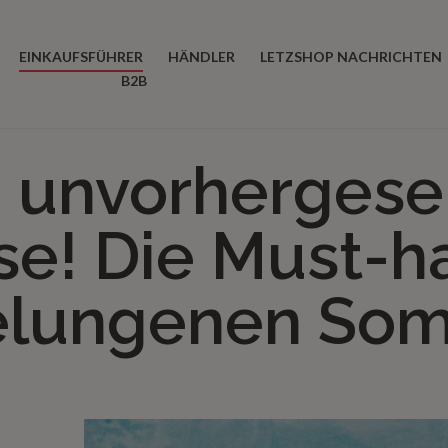
EINKAUFSFÜHRER
HÄNDLER
LETZSHOP NACHRICHTEN
B2B
, unvorherges
se! Die Must-h
elungenen So