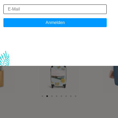
r Dokumente.
 unverzichtbar, um Ihren Koffer zu sichern, w
isen.
ehör
: zum Beispiel Spanngurte, Schutzhülle
ger, für eine schnelle Identifizierung und optimale