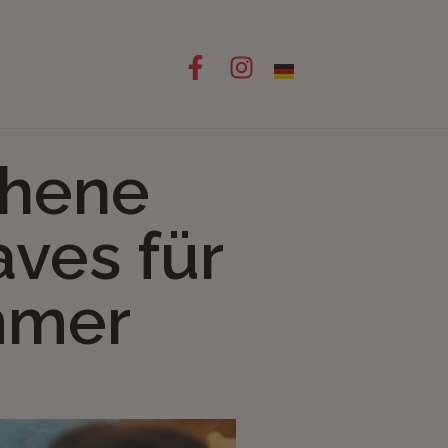
ehene
aves für
mmer