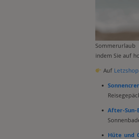
Sommerurlaub b
indem Sie auf ho
Auf
Letzshop
Sonnencre
Reisegepäc
After-Sun-
Sonnenbad
Hüte und 