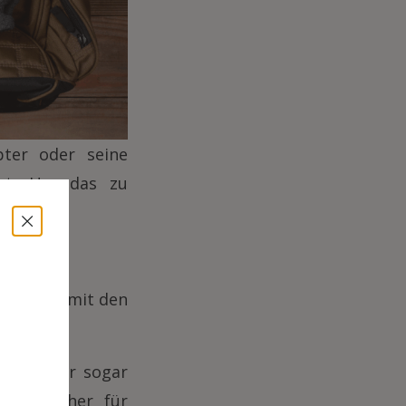
pter oder seine
ist. Um das zu
mpatibel mit den
mmel oder sogar
here Fächer für