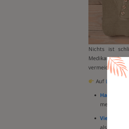
Nichts ist sch
Medikamente v
vermeiden, setze
Auf
Letzshop
Hand- oder
meisten Flu
Vielseitig
als zweite