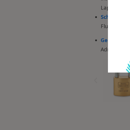
Laptop ode
Schlösser
:
Flugzeug re
Gepäckzub
Adressanhän