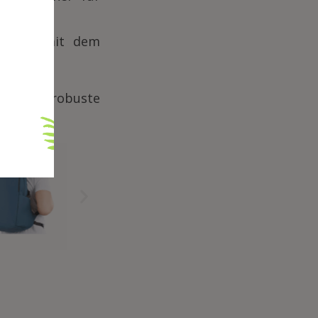
enn Sie mit dem
n oder robuste
n Schutz.