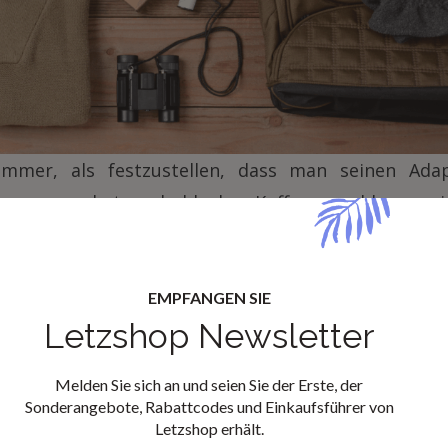
limmer, als festzustellen, dass man seinen Ada
ergessen hat, sobald der Koffer geschlossen 
n Sie auf gute Organisation !
.lu
finden Sie :
EMPFANGEN SIE
Letzshop Newsletter
 Aufgabegepäckskoffer
: robust, praktisch und ko
ggesellschaften.
Melden Sie sich an und seien Sie der Erste, der
Sonderangebote, Rabattcodes und Einkaufsführer von
e Rucksäcke
:
perfekt für Tagesausflüge, Stadtbu
Letzshop erhält.
s Handgepäck. Einige Modelle verfügen über sic