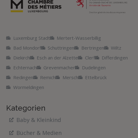
Luxemburg Stadt
Mertert-Wasserbillig
Bad Mondorf
Schuttringen
Bertringen
Wiltz
Diekirch
Esch an der Alzette
Clerf
Differdingen
Echternach
Grevenmacher
Dudelingen
Redingen
Remich
Mersch
Ettelbrück
Wormeldingen
Kategorien
Baby & Kleinkind
Bücher & Medien