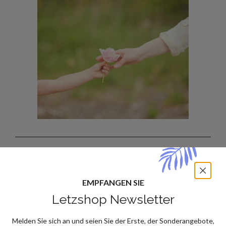
Entdecken Sie unsere
Inspirationen auf Social
EMPFANGEN SIE
Media
Letzshop Newsletter
Melden Sie sich an und seien Sie der Erste, der Sonderangebote,
Damit Sie noch mehr Ideen entdecken