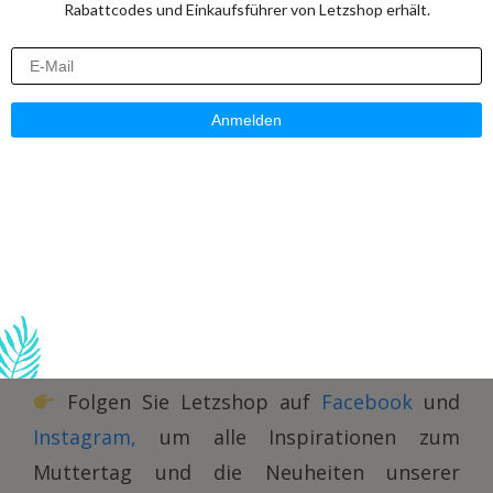
Rabattcodes und Einkaufsführer von Letzshop erhält.
können, haben wir außerdem verschiedene
Videos und visuelle Inspirationen auf
unseren sozialen Netzwerken vorbereitet.
Dort finden Sie:
Geschenkideen unserer Händler
Inspirationen für jedes Budget
trendige und lokale Produkte
Ideen für besondere Momente mit Ihrer
Mama
Folgen Sie Letzshop auf
Facebook
und
Instagram,
um alle Inspirationen zum
Muttertag und die Neuheiten unserer