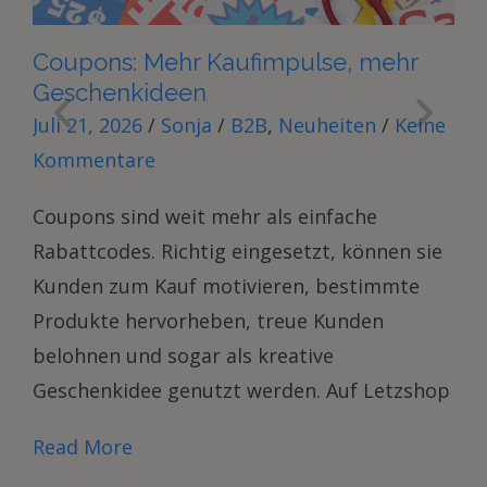
en
Coupons: Mehr Kaufimpulse, mehr
S
Geschenkideen
F
/
Juli 21, 2026
/
Sonja
/
B2B
,
Neuheiten
/
Keine
Ju
Kommentare
K
Coupons sind weit mehr als einfache
So
nd
Rabattcodes. Richtig eingesetzt, können sie
zu
,
Kunden zum Kauf motivieren, bestimmte
Wa
Produkte hervorheben, treue Kunden
zu
belohnen und sogar als kreative
wi
Geschenkidee genutzt werden. Auf Letzshop
fr
Read More
R