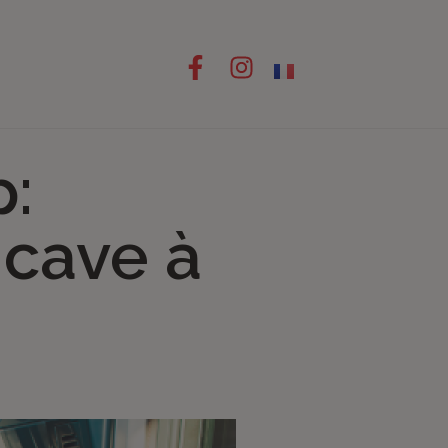
p:
 cave à