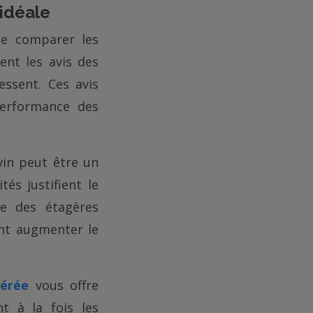
 idéale
de comparer les
ent les avis des
ssent. Ces avis
performance des
vin peut être un
és justifient le
me des étagères
ent augmenter le
gérée
vous offre
t à la fois les