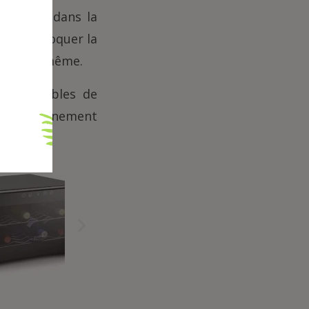
nfiltrer dans la
peut provoquer la
 vin lui-même.
tèmes fiables de
 l’environnement