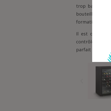
trop bas peut d
bouteille et de 
formation de mo
Il est donc ess
contrôle de la 
parfait pour le 