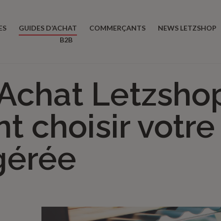
ES
GUIDES D’ACHAT
COMMERÇANTS
NEWS LETZSHOP
B2B
’Achat Letzsho
 choisir votre
igérée