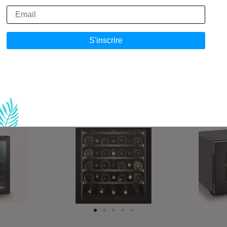
essécher les bouchons, ce qui permet à l’air de s’i
gâcher le vin. À l’inverse, une humidité trop élevée 
isissures et endommager tant les étiquettes que le
entiel de choisir une cave à vin équipée de sys
température et de l’humidité, permettant de créer
stockage de vos précieuses bouteilles.