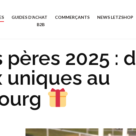
ES
GUIDES D’ACHAT
COMMERÇANTS
NEWS LETZSHOP
B2B
 pères 2025 : 
 uniques au
ourg