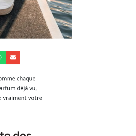
 comme chaque
rfum déjà vu,
ez vraiment votre
ête des