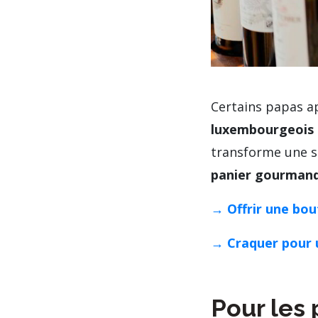
Certains papas ap
luxembourgeois 
transforme une s
panier gourmand 
→ Offrir une bou
→ Craquer pour u
Pour les