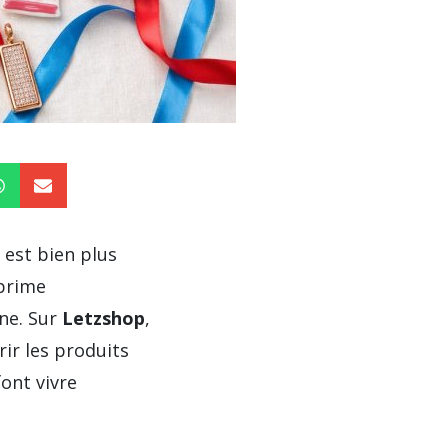
, est bien plus
xprime
gne. Sur
Letzshop
,
rir les produits
font vivre