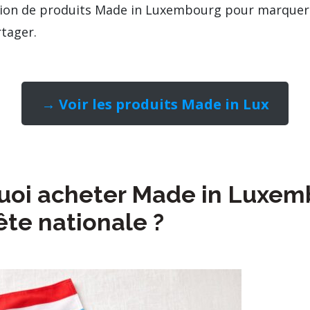
tion de produits Made in Luxembourg pour marquer l
rtager.
→ Voir les produits Made in Lux
oi acheter Made in Luxem
ête nationale ?