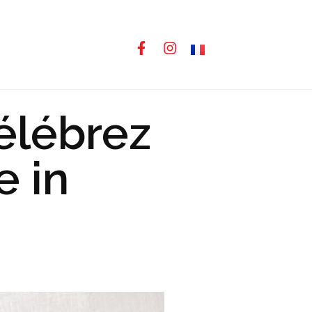
célébrez
e in