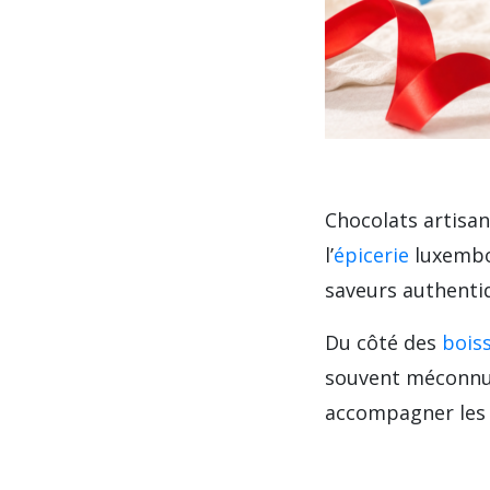
Chocolats artisan
l’
épicerie
luxembou
saveurs authentiq
Du côté des
bois
souvent méconnue
accompagner les fe