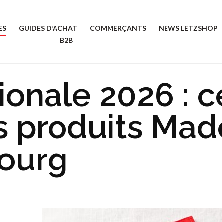
ES
GUIDES D’ACHAT
COMMERÇANTS
NEWS LETZSHOP
B2B
ionale 2026 : 
s produits Mad
ourg