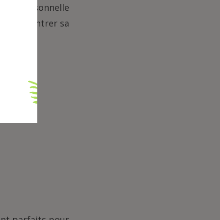
uche personnelle
met de montrer sa
nt parfaits pour