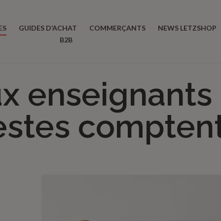
ES
GUIDES D’ACHAT
COMMERÇANTS
NEWS LETZSHOP
B2B
x enseignants :
gestes compten