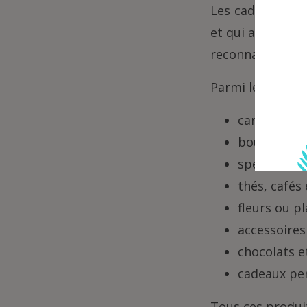
Les cadeaux qui
et qui apportent
reconnaissance a
Parmi les idées 
carnets et 
bougies par
spécialités
thés, cafés
fleurs ou p
accessoires
chocolats e
cadeaux pe
Tous ces produi