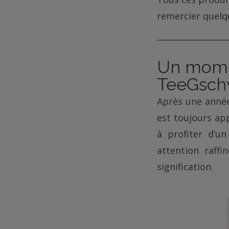
remercier quelqu’
Un mome
TeeGsch
Après une année
est toujours ap
à profiter d’u
attention raff
signification.