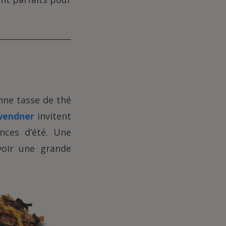
nne tasse de thé
wendner
invitent
nces d’été. Une
voir une grande