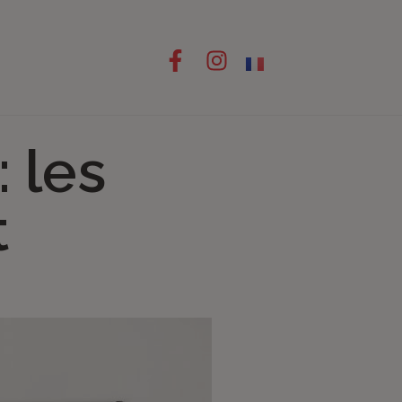
 les
t