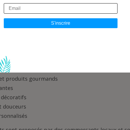
 plaisent le plus sont souvent ceux qui ont une to
 de la joie au quotidien. Une petite attention per
vec simplicité.
appréciées :
beaux articles de papeterie
fumées et produits bien-être
 régionales
 et produits gourmands
lantes
 décoratifs
t douceurs
rsonnalisés
ts sont proposés par des commerçants locaux et so