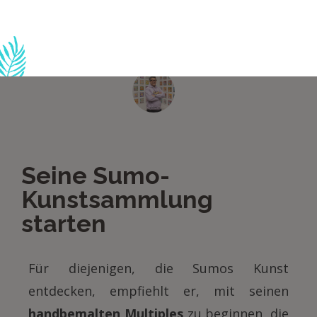
neue Möglichkeit, meine Werke zu
entdecken. »
Seine Sumo-
Kunstsammlung
starten
Für diejenigen, die Sumos Kunst
entdecken, empfiehlt er, mit seinen
handbemalten Multiples
zu beginnen, die