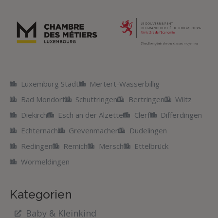
Luxemburg Stadt
Mertert-Wasserbillig
Bad Mondorf
Schuttringen
Bertringen
Wiltz
Diekirch
Esch an der Alzette
Clerf
Differdingen
Echternach
Grevenmacher
Dudelingen
Redingen
Remich
Mersch
Ettelbrück
Wormeldingen
Kategorien
Baby & Kleinkind