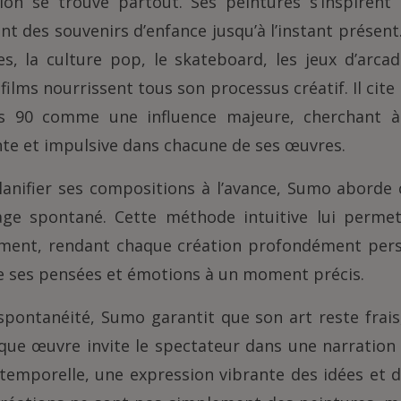
tion se trouve partout. Ses peintures s’inspirent
lant des souvenirs d’enfance jusqu’à l’instant présent
s, la culture pop, le skateboard, les jeux d’arcad
s films nourrissent tous son processus créatif. Il cite
s 90 comme une influence majeure, cherchant à
nte et impulsive dans chacune de ses œuvres.
lanifier ses compositions à l’avance, Sumo aborde
e spontané. Cette méthode intuitive lui perme
oment, rendant chaque création profondément per
e ses pensées et émotions à un moment précis.
spontanéité, Sumo garantit que son art reste frais
ue œuvre invite le spectateur dans une narration vi
temporelle, une expression vibrante des idées et 