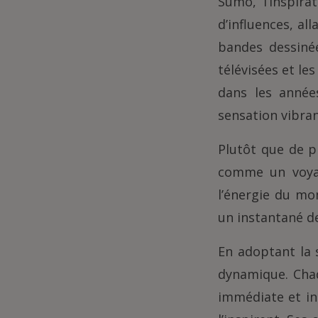
Sumo, l’inspira
d’influences, al
bandes dessinée
télévisées et le
dans les année
sensation vibra
Plutôt que de p
comme un voyag
l’énergie du m
un instantané d
En adoptant la 
dynamique. Chaq
immédiate et in