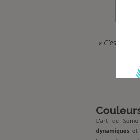
« C’est mon i
Couleur
L’art de Sum
dynamiques
et