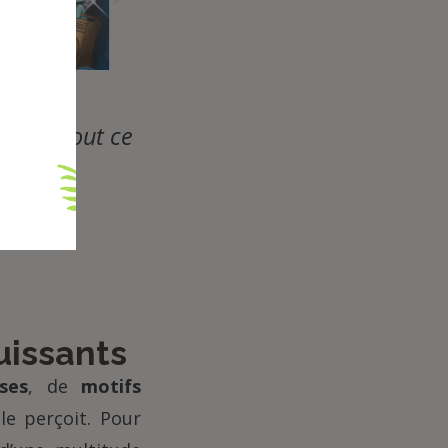
nte de tout ce
uissants
ses
, de
motifs
 le perçoit. Pour