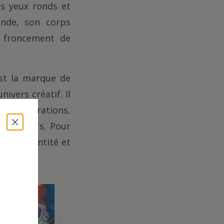
es yeux ronds et
ande, son corps
n froncement de
est la marque de
ivers créatif. Il
x collaborations,
 les NFTs. Pour
 son identité et