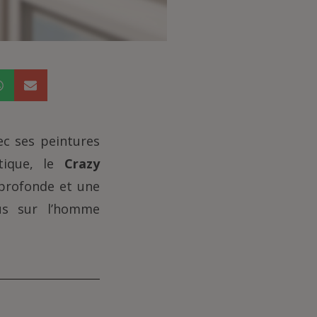
ec ses peintures
tique, le
Crazy
 profonde et une
lus sur l’homme