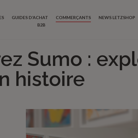
ES
GUIDES D’ACHAT
COMMERÇANTS
NEWS LETZSHOP
B2B
ez Sumo : expl
n histoire