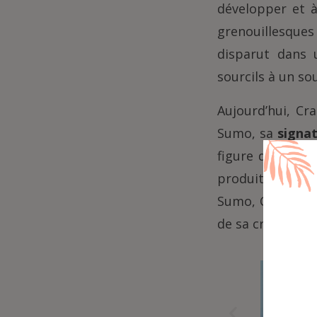
développer et à
grenouillesque
disparut dans 
sourcils à un sou
Aujourd’hui, Cr
Sumo, sa
signat
figure dans tout
produits dériv
Sumo, Crazy Bal
de sa créativité