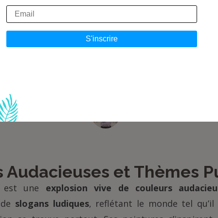
dentité, ma signature, et une partie intégra
que je crée. »
s Audacieuses et Thèmes P
o est une
explosion vive de couleurs audacieu
 de
slogans ludiques
, reflétant le monde tel qu’il