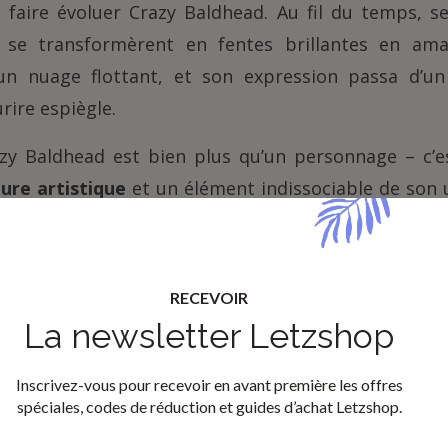
 faire évoluer Crazy Baldhead. Au fil du temps, s
s se transformèrent en fentes brillantes en am
un nuage flottant, et son expression passa d’u
rire espiègle.
azy Baldhead est bien plus qu’un personnage – c’
ure artistique
et un élément indissociable de son un
es ses créations, des peintures et installations au
és, et même dans des projets numériques tels que
dhead n’est pas juste un design, mais le symbole de
RECEVOIR
 inépuisable.
La newsletter Letzshop
Inscrivez-vous pour recevoir en avant première les offres
spéciales, codes de réduction et guides d’achat Letzshop.