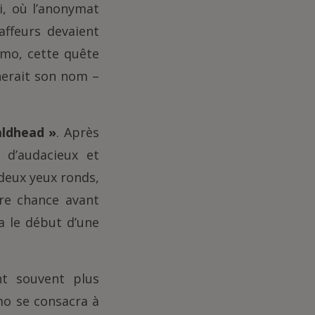
i, où l’anonymat
affeurs devaient
umo, cette quête
nerait son nom –
aldhead »
. Après
 d’audacieux et
deux yeux ronds,
re chance avant
a le début d’une
nt souvent plus
mo se consacra à