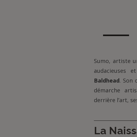
Sumo, artiste u
audacieuses e
Baldhead
. Son 
démarche artis
derrière l’art, s
La Naiss