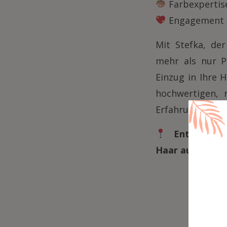
Farbexpertis
Engagement f
Mit Stefka, de
mehr als nur Pr
Einzug in Ihre 
hochwertigen, n
Erfahrung für al
Entdecken S
Haar außergewö