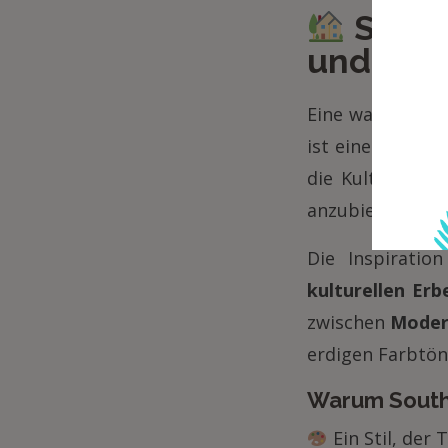
South
und Kuns
Eine warme und 
ist eine wahre 
die Kulturen Sü
anzubieten.
Die Inspirati
kulturellen Erb
zwischen
Modern
erdigen Farbtön
Warum South
Ein Stil, der