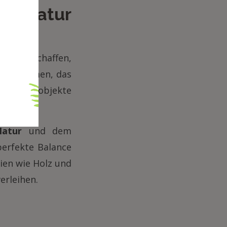
nn Natur
den zu schaffen,
unternehmen, das
korationsobjekte
Natur
und dem
perfekte Balance
ien wie Holz und
erleihen.