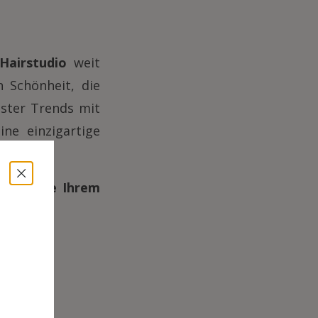
Hairstudio
weit
n Schönheit, die
ester Trends mit
ine einzigartige
nnen Sie Ihrem