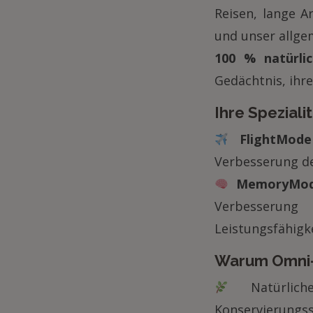
Reisen, lange A
und unser allge
100 % natürli
Gedächtnis, ihr
Ihre Speziali
FlightMode
Verbesserung de
MemoryMo
Verbesserun
Leistungsfähigke
Warum Omni-
Natürliche
Konservierungss