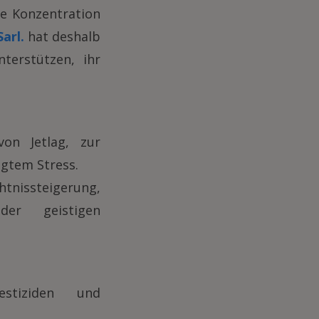
re Konzentration
arl.
hat deshalb
terstützen, ihr
on Jetlag, zur
ngtem Stress.
tnissteigerung,
er geistigen
stiziden und