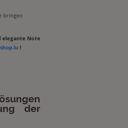
e bringen
d elegante Note
shop.lu
!
Lösungen
ung der