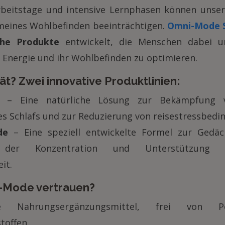
rbeitstage und intensive Lernphasen können unse
meines Wohlbefinden beeinträchtigen.
Omni-Mode S
che Produkte
entwickelt, die Menschen dabei un
e Energie und ihr Wohlbefinden zu optimieren.
tät? Zwei innovative Produktlinien:
– Eine natürliche Lösung zur Bekämpfung v
s Schlafs und zur Reduzierung von reisestressbedi
de
– Eine speziell entwickelte Formel zur Gedäch
g der Konzentration und Unterstützung d
it.
Mode vertrauen?
 Nahrungsergänzungsmittel, frei von Pe
toffen