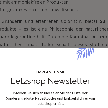
e mit ammoniakfreien Produkten
ür gesundes Haar und Umweltschutz
r Gründerin und erfahrenen Coloristin, bietet
SB 
odukte – es ist eine Philosophie der natürliche
Haarpflegeroutine hält. Durch die Kombination neu
atürlichen Inhaltsstoffen schafft dieses Studio e
le, die Wert auf Qualität und Wohlbefinden legen.
ie diesen neuen Händler auf
Letzshop.lu
und gö
hnliche Pflege!
EMPFANGEN SIE
Letzshop Newsletter
SB Hairstudio
Melden Sie sich an und seien Sie der Erste, der
Sonderangebote, Rabattcodes und Einkaufsführer von
Letzshop erhält.