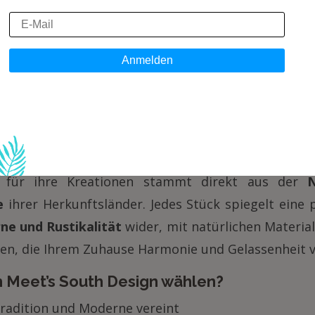
 Meet's South Design – We
t in Ihr Zuhause einziehen
authentische Atmosphäre in den eigenen vier Wän
Kunst.
South Meets South Design
ist ein Familien
dafrikas und der USA vereint, um einzigartige De
on für ihre Kreationen stammt direkt aus der
e
ihrer Herkunftsländer. Jedes Stück spiegelt eine 
e und Rustikalität
wider, mit natürlichen Material
en, die Ihrem Zuhause Harmonie und Gelassenheit v
 Meet’s South Design wählen?
 Tradition und Moderne vereint