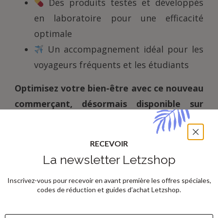
Des produits testés et développés
en laboratoire pour une efficacité
optimale
Un accompagnement idéal pour les
voyageurs fréquents et les étudiants
Optimisez votre bien-être avec ce nouveau
commerçant, désormais disponible sur
Letzshop.lu
!
RECEVOIR
Omni-Mode
La newsletter Letzshop
Inscrivez-vous pour recevoir en avant première les offres spéciales,
codes de réduction et guides d’achat Letzshop.
Tiger Treasure – Des