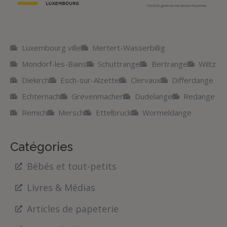
Luxembourg ville
Mertert-Wasserbillig
Mondorf-les-Bains
Schuttrange
Bertrange
Wiltz
Diekirch
Esch-sur-Alzette
Clervaux
Differdange
Echternach
Grevenmacher
Dudelange
Redange
Remich
Mersch
Ettelbruck
Wormeldange
Catégories
Bébés et tout-petits
Livres & Médias
Articles de papeterie