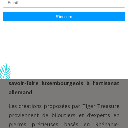
bijoux intemporels au
savoir-faire
exceptionnel
Rien ne symbolise mieux l’élégance et la
beauté intemporelle qu’un bijou raffiné. Le
nouveau commerçant
Tiger Treasure
s’impose comme une référence en matière
de bijoux de haute qualité, combinant
le
savoir-faire luxembourgeois à l’artisanat
allemand
.
Les créations proposées par Tiger Treasure
proviennent de bijoutiers et d’experts en
pierres précieuses basés en Rhénanie-